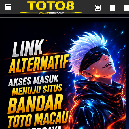
Skip to main content