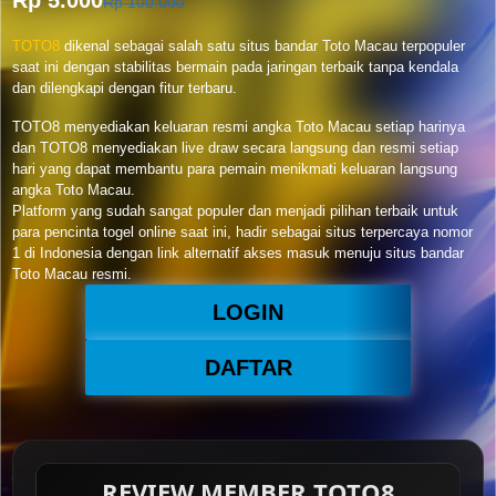
Rp 5.000
Rp 100.000
TOTO8
dikenal sebagai salah satu situs bandar Toto Macau terpopuler
saat ini dengan stabilitas bermain pada jaringan terbaik tanpa kendala
dan dilengkapi dengan fitur terbaru.
TOTO8 menyediakan keluaran resmi angka Toto Macau setiap harinya
dan TOTO8 menyediakan live draw secara langsung dan resmi setiap
hari yang dapat membantu para pemain menikmati keluaran langsung
angka Toto Macau.
Platform yang sudah sangat populer dan menjadi pilihan terbaik untuk
para pencinta togel online saat ini, hadir sebagai situs terpercaya nomor
1 di Indonesia dengan link alternatif akses masuk menuju situs bandar
Toto Macau resmi.
LOGIN
DAFTAR
REVIEW MEMBER TOTO8