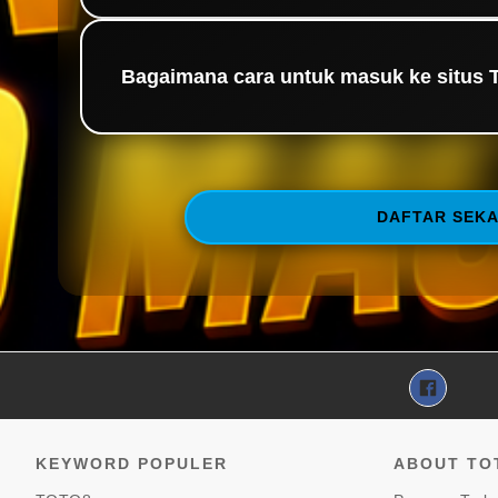
Ya, tentu saja sebagai situs bandar toto macau 
Bagaimana cara untuk masuk ke situs
Dengan sangat mudah kalian bisa masuk denga
samrtphone.
DAFTAR SEK
Faceboo
KEYWORD POPULER
ABOUT TO