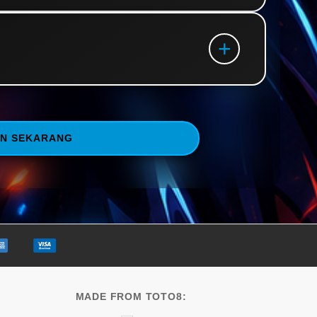
isa di akses dengan komputer maupun
IN SEKARANG
MADE FROM TOTO8: