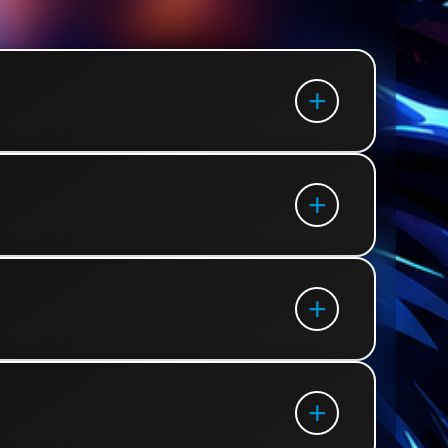
ine.
la jaringan.