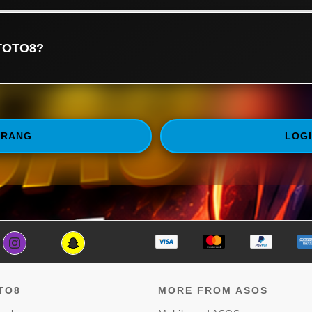
terpecaya dengan hasil keluaran angka lengkap setiap hari.
 TOTO8?
n mennggunakan platform resmi google dan tentunya sudah b
ARANG
LOG
k
Instagram
Snapchat
TO8
MORE FROM ASOS