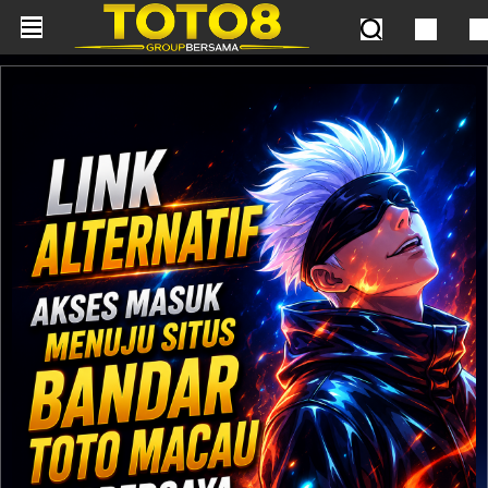
Skip to main content