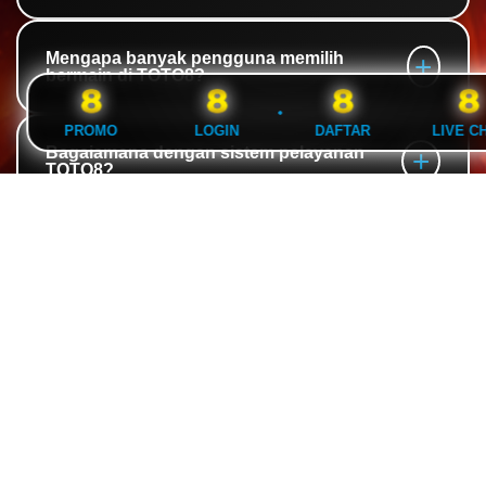
TOTO8 merupakan link alternatif resmi dan
Mengapa banyak pengguna memilih
terpercaya untuk akses mudah menuju situs
bermain di TOTO8?
bandar Toto Macau online.
Dengan akses masuk yang lancar dan tannpa
PROMO
LOGIN
DAFTAR
LIVE C
Bagaiamana dengan sistem pelayanan
hambatan tentunya mengahdirkan permainan
TOTO8?
terbaik tanpa kendala jaringan.
Tentunya pelayanan di situs TOTO8 sudah di
Apakah TOTO8 menyediakan hasil keluaran
lengkapi dengan pelayanan 24 jam nonstop dan
toto macau ??
cepat respon.
Ya, tentu saja sebagai situs bandar toto macau
Bagaimana cara untuk masuk ke situs
terpecaya dengan hasil keluaran angka lengkap
TOTO8?
setiap hari.
Dengan sangat mudah kalian bisa masuk dengan
mennggunakan platform resmi google dan tentunya
DAFTAR SEKARANG
sudah bisa di akses dengan komputer maupun