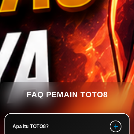
FAQ PEMAIN TOTO8
Apa itu TOTO8?