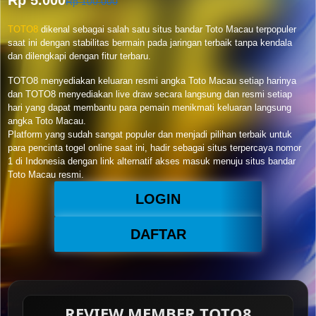
Rp 5.000
Rp 100.000
TOTO8
dikenal sebagai salah satu situs bandar Toto Macau terpopuler
saat ini dengan stabilitas bermain pada jaringan terbaik tanpa kendala
dan dilengkapi dengan fitur terbaru.
TOTO8 menyediakan keluaran resmi angka Toto Macau setiap harinya
dan TOTO8 menyediakan live draw secara langsung dan resmi setiap
hari yang dapat membantu para pemain menikmati keluaran langsung
angka Toto Macau.
Platform yang sudah sangat populer dan menjadi pilihan terbaik untuk
para pencinta togel online saat ini, hadir sebagai situs terpercaya nomor
1 di Indonesia dengan link alternatif akses masuk menuju situs bandar
Toto Macau resmi.
LOGIN
DAFTAR
REVIEW MEMBER TOTO8