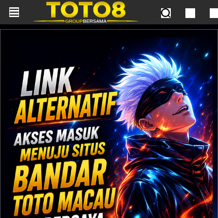
Skip to main content