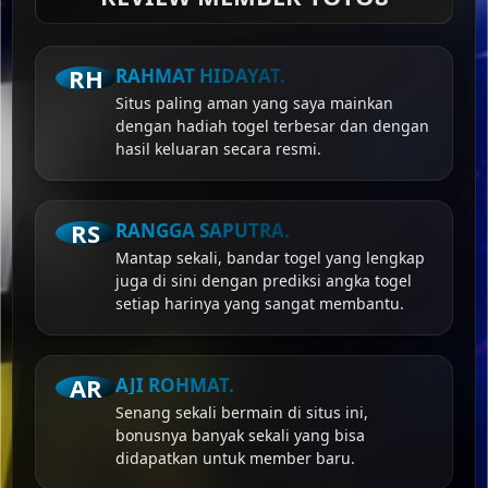
RH
RAHMAT HIDAYAT.
Situs paling aman yang saya mainkan
dengan hadiah togel terbesar dan dengan
hasil keluaran secara resmi.
RS
RANGGA SAPUTRA.
Mantap sekali, bandar togel yang lengkap
juga di sini dengan prediksi angka togel
setiap harinya yang sangat membantu.
AR
AJI ROHMAT.
Senang sekali bermain di situs ini,
bonusnya banyak sekali yang bisa
didapatkan untuk member baru.