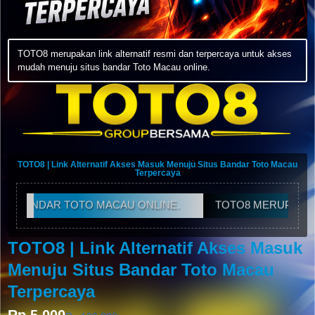
TOTO8 merupakan link alternatif resmi dan terpercaya untuk akses
mudah menuju situs bandar Toto Macau online.
TOTO8 | Link Alternatif Akses Masuk Menuju Situs Bandar Toto Macau
Terpercaya
TOTO MACAU ONLINE.
TOTO8 MERUPAKAN LINK ALTER
TOTO8 | Link Alternatif Akses Masuk
Menuju Situs Bandar Toto Macau
Terpercaya