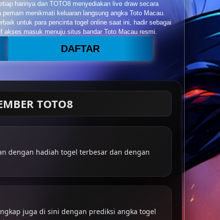
tiap harinya dan TOTO8 menyediakan live draw secara
a pemain menikmati keluaran langsung angka Toto Macau.
baik untuk para pencinta togel online saat ini, hadir sebagai
atif akses masuk menuju situs bandar Toto Macau resmi.
DAFTAR
EMBER TOTO8
an dengan hadiah togel terbesar dan dengan
ngkap juga di sini dengan prediksi angka togel