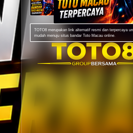
TOTO8 merupakan link alternatif resmi dan terpercaya u
mudah menuju situs bandar Toto Macau online.