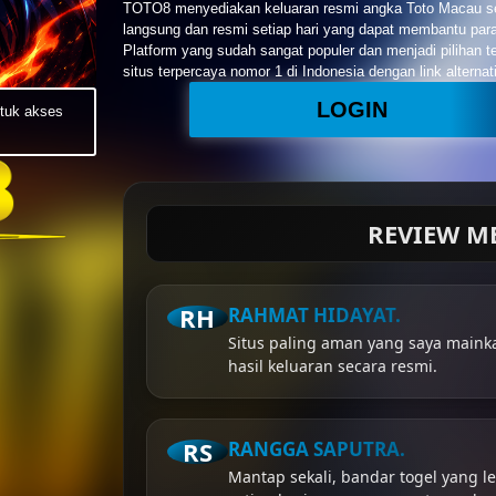
TOTO8 menyediakan keluaran resmi angka Toto Macau se
langsung dan resmi setiap hari yang dapat membantu par
Platform yang sudah sangat populer dan menjadi pilihan ter
situs terpercaya nomor 1 di Indonesia dengan link altern
LOGIN
ntuk akses
REVIEW M
RH
RAHMAT HIDAYAT.
Situs paling aman yang saya maink
hasil keluaran secara resmi.
RS
RANGGA SAPUTRA.
Mantap sekali, bandar togel yang le