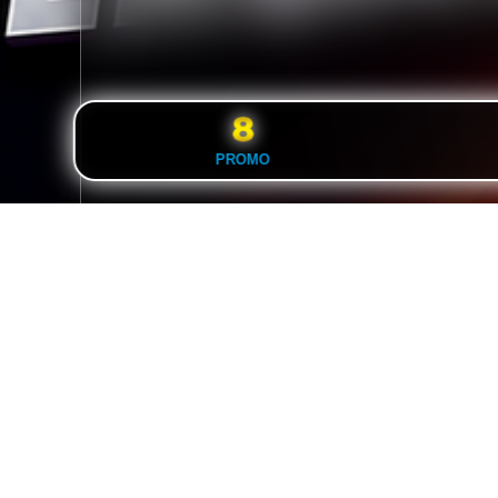
PROMO