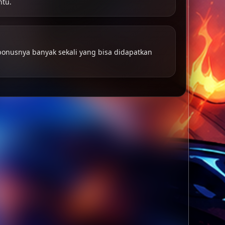
ntu.
 bonusnya banyak sekali yang bisa didapatkan