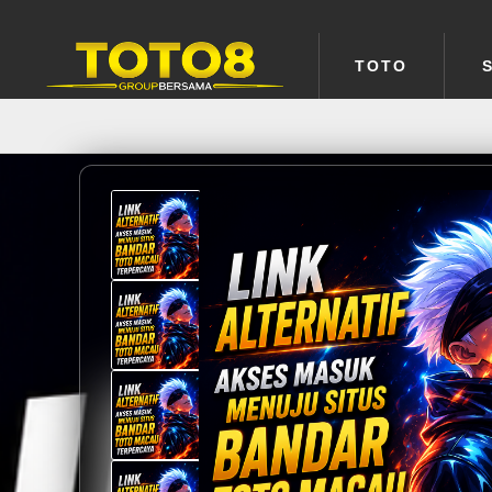
Skip to main content
TOTO
AN TERPERCAYA UNTUK AKSES MUDAH MENUJU SITUS BAND